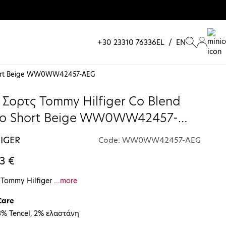
+30 23310 76336
EL
/
EN
Short Beige WW0WW42457-AEG
 Σορτς Tommy Hilfiger Co Blend
no Short Beige WW0WW42457-
IGER
Code: WW0WW42457-AEG
3 €
 Tommy Hilfiger
...more
Care
3% Tencel, 2% ελαστάνη