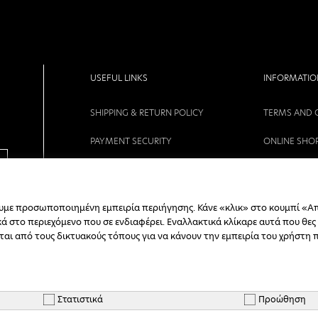
USEFUL LINKS
INFORMATIO
SHIPPING & RETURN POLICY
TERMS AND 
PAYMENT SECURITY
ONLINE SHO
COMPANY
PRIVACY POL
CONTACT
CAREERS
ουμε προσωποποιημένη εμπειρία περιήγησης. Κάνε «κλικ» στο κουμπί «Α
 στο περιεχόμενο που σε ενδιαφέρει. Εναλλακτικά κλίκαρε αυτά που θες
ORDER STATUS
νται από τους δικτυακούς τόπους για να κάνουν την εμπειρία του χρήστη 
REGISTER B2B
Στατιστικά
Προώθηση
Copyright © 2026 - NICOL SHOP - All Rights Reserved