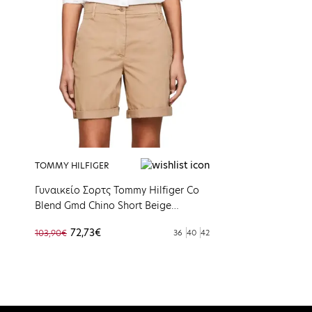
TOMMY HILFIGER
Γυναικείο Σορτς Tommy Hilfiger Co
Blend Gmd Chino Short Beige
WW0WW42457-AEG
72,73€
103,90€
36
40
42