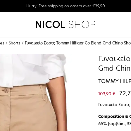
Hurry! Free shipping on orders over €39,90
hes
Shorts
Γυναικείο Σορτς Tommy Hilfiger Co Blend Gmd Chino 
Γυναικείο
Gmd Chi
AEG
TOMMY HILF
72,7
103,90 €
Γυναικείο Σορτς
Composition & 
65% βαμβάκι, 3