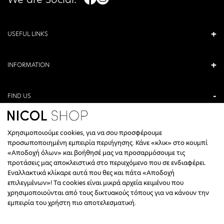
USEFUL LINKS
INFORMATION
FIND US
ANTONIOU KAMARA 3, VERIA, GREECE
Χρησιμοποιούμε cookies, για να σου προσφέρουμε
+30 23310 76336
προσωποποιημένη εμπειρία περιήγησης. Κάνε «κλικ» στο κουμπί
«Αποδοχή όλων» και βοήθησέ μας να προσαρμόσουμε τις
CALL CENTER HOURS
προτάσεις μας αποκλειστικά στο περιεχόμενο που σε ενδιαφέρει.
Εναλλακτικά κλίκαρε αυτά που θες και πάτα «Αποδοχή
ΔΕΥΤΕΡΑ, ΤΕΤΑΡΤΗ: 09:00 - 14:30
επιλεγμένων»! Τα cookies είναι μικρά αρχεία κειμένου που
ΤΡΙΤΗ, ΠΕΜΠΤΗ, ΠΑΡΑΣΚΕΥΗ: 09:30 - 14:00 & 17:30 - 21:00
χρησιμοποιούνται από τους δικτυακούς τόπους για να κάνουν την
ΣΑΒΒΑΤΟ: 09:30 - 14:30
εμπειρία του χρήστη πιο αποτελεσματική.
INFO@NICOLSHOP.GR