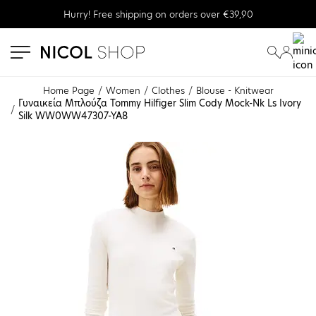
Hurry! Free shipping on orders over €39,90
se menu
submenu
submenu
Home Page
Women
Clothes
Blouse - Knitwear
Γυναικεία Μπλούζα Tommy Hilfiger Slim Cody Mock-Nk Ls Ivory 
Silk WW0WW47307-YA8