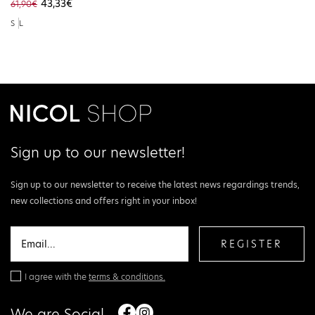
43,33€
61,90€
YA8
S
L
Sign up to our newsletter!
Sign up to our newsletter to receive the latest news regardings trends,
new collections and offers right in your inbox!
REGISTER
I agree with the
terms & conditions.
We are Social.