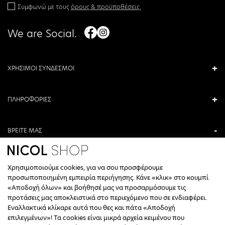
Συμφωνώ με τους
όρους & προϋποθέσεις.
We are Social.
ΧΡΗΣΙΜΟΙ ΣΥΝΔΕΣΜΟΙ
ΠΛΗΡΟΦΟΡΙΕΣ
ΒΡΕΙΤΕ ΜΑΣ
ΑΝΤΩΝΙΟΥ ΚΑΜΑΡΑ 3, ΒΕΡΟΙΑ, ΕΛΛΑΔΑ
Χρησιμοποιούμε cookies, για να σου προσφέρουμε
+30 23310 76336
προσωποποιημένη εμπειρία περιήγησης. Κάνε «κλικ» στο κουμπί
«Αποδοχή όλων» και βοήθησέ μας να προσαρμόσουμε τις
ΩΡΑΡΙΟ ΤΗΛΕΦΩΝΙΚΟΥ ΚΕΝΤΡΟΥ
προτάσεις μας αποκλειστικά στο περιεχόμενο που σε ενδιαφέρει.
Εναλλακτικά κλίκαρε αυτά που θες και πάτα «Αποδοχή
ΔΕΥΤΕΡΑ, ΤΕΤΑΡΤΗ: 09:00 - 14:30
επιλεγμένων»! Τα cookies είναι μικρά αρχεία κειμένου που
ΤΡΙΤΗ, ΠΕΜΠΤΗ, ΠΑΡΑΣΚΕΥΗ: 09:30 - 14:00 & 17:30 - 21:00