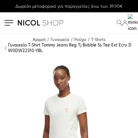
Δωρεάν μεταφορικά για παραγγελίες άνω των 39,90€
se menu
submenu
submenu
Αρχική
Γυναικεία
Ρούχα
T-Shirts
Γυναικείο T-Shirt Tommy Jeans Reg Tj Bubble Ss Tee Ext Ecru D
W0DW22310-YBL