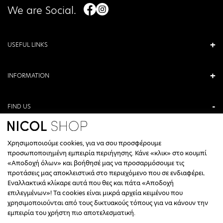
We are Social.
USEFUL LINKS
INFORMATION
FIND US
ANTONIOU KAMARA 3, VERIA, GREECE
Χρησιμοποιούμε cookies, για να σου προσφέρουμε
+30 23310 76336
προσωποποιημένη εμπειρία περιήγησης. Κάνε «κλικ» στο κουμπί
«Αποδοχή όλων» και βοήθησέ μας να προσαρμόσουμε τις
CALL CENTER HOURS
προτάσεις μας αποκλειστικά στο περιεχόμενο που σε ενδιαφέρει.
Εναλλακτικά κλίκαρε αυτά που θες και πάτα «Αποδοχή
ΔΕΥΤΕΡΑ, ΤΕΤΑΡΤΗ: 09:00 - 14:30
επιλεγμένων»! Τα cookies είναι μικρά αρχεία κειμένου που
ΤΡΙΤΗ, ΠΕΜΠΤΗ, ΠΑΡΑΣΚΕΥΗ: 09:30 - 14:00 & 17:30 - 21:00
χρησιμοποιούνται από τους δικτυακούς τόπους για να κάνουν την
ΣΑΒΒΑΤΟ: 09:30 - 14:30
εμπειρία του χρήστη πιο αποτελεσματική.