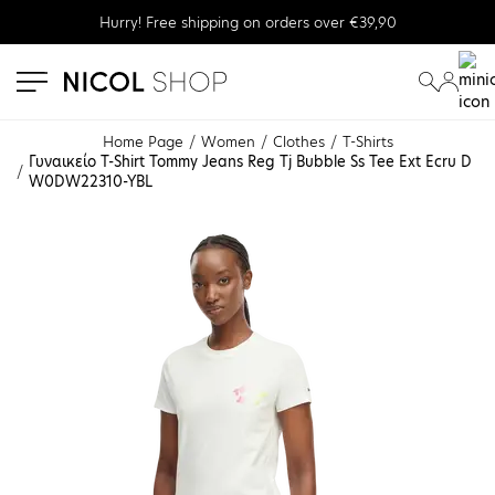
Hurry! Free shipping on orders over €39,90
se menu
submenu
submenu
Home Page
Women
Clothes
T-Shirts
Γυναικείο T-Shirt Tommy Jeans Reg Tj Bubble Ss Tee Ext Ecru D
W0DW22310-YBL