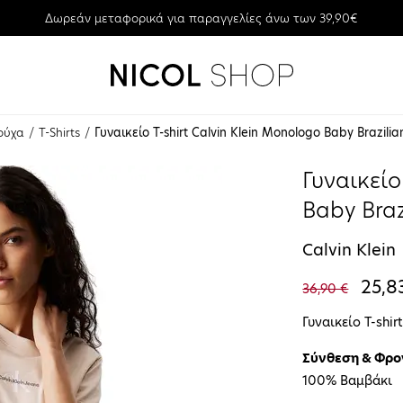
Δωρεάν μεταφορικά για παραγγελίες άνω των 39,90€
ούχα
T-Shirts
Γυναικείο T-shirt Calvin Klein Monologo Baby Brazil
Γυναικείο
Baby Bra
Calvin Klein
25,8
36,90 €
Γυναικείο T-shir
Σύνθεση & Φρο
100% Βαμβάκι