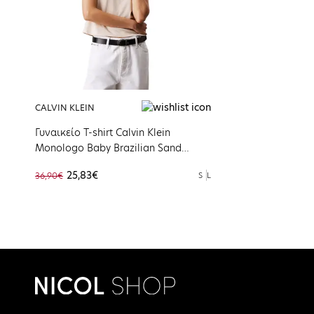
CALVIN KLEIN
Γυναικείο T-shirt Calvin Klein
Monologo Baby Brazilian Sand
J20J223113-AEA
25,83€
36,90€
S
L