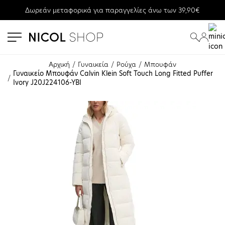
Δωρεάν μεταφορικά για παραγγελίες άνω των 39,90€
se menu
submenu
submenu
Αρχική
Γυναικεία
Ρούχα
Μπουφάν
Γυναικείο Μπουφάν Calvin Klein Soft Touch Long Fitted Puffer 
Ivory J20J224106-YBI