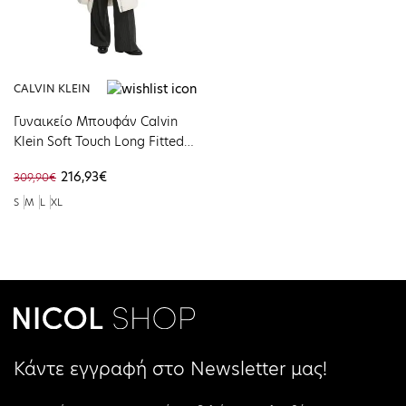
CALVIN KLEIN
Γυναικείο Μπουφάν Calvin
Klein Soft Touch Long Fitted
Puffer Ivory J20J224106-YBI
216,93€
309,90€
S
M
L
XL
Κάντε εγγραφή στο Newsletter μας!