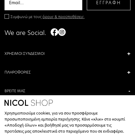
ΕΓΓΡΑΦΗ
Συμφωνώ με τους
όρους & προϋποθέσεις.
We are Social.
ΧΡΗΣΙΜΟΙ ΣΥΝΔΕΣΜΟΙ
ΠΛΗΡΟΦΟΡΙΕΣ
ΒΡΕΙΤΕ ΜΑΣ
ΑΝΤΩΝΙΟΥ ΚΑΜΑΡΑ 3, ΒΕΡΟΙΑ, ΕΛΛΑΔΑ
Χρησιμοποιούμε cookies, για να σου προσφέρουμε
+30 23310 76336
προσωποποιημένη εμπειρία περιήγησης. Κάνε «κλικ» στο κουμπί
«Αποδοχή όλων» και βοήθησέ μας να προσαρμόσουμε τις
ΩΡΑΡΙΟ ΤΗΛΕΦΩΝΙΚΟΥ ΚΕΝΤΡΟΥ
προτάσεις μας αποκλειστικά στο περιεχόμενο που σε ενδιαφέρει.