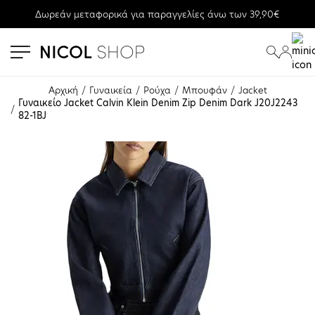
Δωρεάν μεταφορικά για παραγγελίες άνω των 39,90€
se menu
submenu
submenu
Αρχική
Γυναικεία
Ρούχα
Μπουφάν
Jacket
Γυναικείο Jacket Calvin Klein Denim Zip Denim Dark J20J2243
82-1BJ