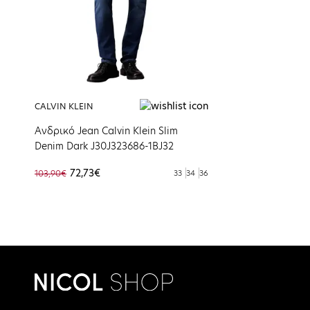
CALVIN KLEIN
Aνδρικό Jean Calvin Klein Slim
Denim Dark J30J323686-1BJ32
72,73€
103,90€
33
34
36