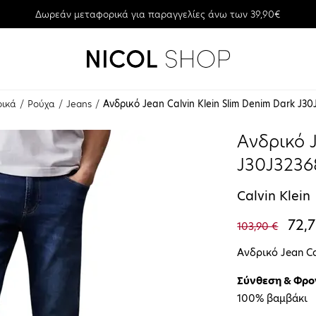
Δωρεάν μεταφορικά για παραγγελίες άνω των 39,90€
ρικά
Ρούχα
Jeans
Aνδρικό Jean Calvin Klein Slim Denim Dark J30
Aνδρικό J
J30J3236
Calvin Klein
72,7
103,90 €
Aνδρικό Jean Ca
Σύνθεση & Φρο
100% βαμβάκι