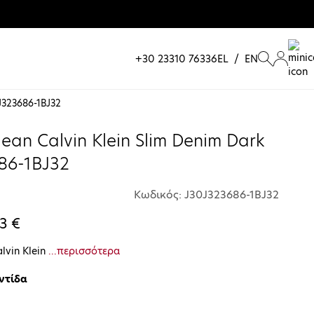
+30 23310 76336
EL
/
EN
J323686-1BJ32
ean Calvin Klein Slim Denim Dark
86-1BJ32
Κωδικός: J30J323686-1BJ32
3 €
lvin Klein
...περισσότερα
ντίδα