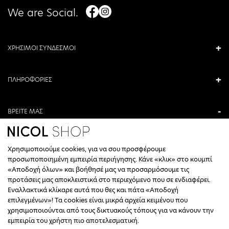
We are Social.
ΧΡΗΣΙΜΟΙ ΣΥΝΔΕΣΜΟΙ
ΠΛΗΡΟΦΟΡΙΕΣ
ΒΡΕΙΤΕ ΜΑΣ
ΑΝΤΩΝΙΟΥ ΚΑΜΑΡΑ 3, ΒΕΡΟΙΑ, ΕΛΛΑΔΑ
Χρησιμοποιούμε cookies, για να σου προσφέρουμε
+30 23310 76336
προσωποποιημένη εμπειρία περιήγησης. Κάνε «κλικ» στο κουμπί
«Αποδοχή όλων» και βοήθησέ μας να προσαρμόσουμε τις
ΩΡΑΡΙΟ ΤΗΛΕΦΩΝΙΚΟΥ ΚΕΝΤΡΟΥ
προτάσεις μας αποκλειστικά στο περιεχόμενο που σε ενδιαφέρει.
Εναλλακτικά κλίκαρε αυτά που θες και πάτα «Αποδοχή
ΔΕΥΤΕΡΑ, ΤΕΤΑΡΤΗ: 09:00 - 14:30
επιλεγμένων»! Τα cookies είναι μικρά αρχεία κειμένου που
ΤΡΙΤΗ, ΠΕΜΠΤΗ, ΠΑΡΑΣΚΕΥΗ: 09:30 - 14:00 & 17:30 - 21:00
χρησιμοποιούνται από τους δικτυακούς τόπους για να κάνουν την
ΣΑΒΒΑΤΟ: 09:30 - 14:30
εμπειρία του χρήστη πιο αποτελεσματική.