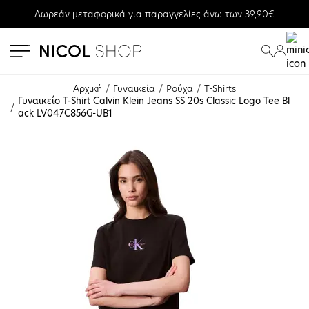
Δωρεάν μεταφορικά για παραγγελίες άνω των 39,90€
se menu
submenu
submenu
Αρχική
Γυναικεία
Ρούχα
T-Shirts
Γυναικείο T-Shirt Calvin Klein Jeans SS 20s Classic Logo Tee Bl
ack LV047C856G-UB1