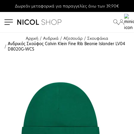
Δωρεάν μεταφορικά για παραγγελίες άνω των 39,90€
se menu
submenu
submenu
Αρχική
Ανδρικά
Αξεσουάρ
Σκουφάκια
Ανδρικός Σκούφος Calvin Klein Fine Rib Beanie Islander LV04
D8020G-WCS