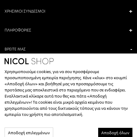
ΧΡΗΣΙΜΟΙ ΣΥΝΔΕΣΜΟΙ
ΠΛΗΡΟΦΟΡΙΕΣ
ΒΡΕΙΤΕ ΜΑΣ
ΑΝΤΩΝΙΟΥ ΚΑΜΑΡΑ 3, ΒΕΡΟΙΑ, ΕΛΛΑΔΑ
Χρησιμοποιούμε cookies, για να σου προσφέρουμε
+30 23310 76336
προσωποποιημένη εμπειρία περιήγησης. Κάνε «κλικ» στο κουμπί
«Αποδοχή όλων» και βοήθησέ μας να προσαρμόσουμε τις
ΩΡΑΡΙΟ ΤΗΛΕΦΩΝΙΚΟΥ ΚΕΝΤΡΟΥ
προτάσεις μας αποκλειστικά στο περιεχόμενο που σε ενδιαφέρει.
Εναλλακτικά κλίκαρε αυτά που θες και πάτα «Αποδοχή
ΔΕΥΤΕΡΑ, ΤΕΤΑΡΤΗ: 09:00 - 14:30
επιλεγμένων»! Τα cookies είναι μικρά αρχεία κειμένου που
ΤΡΙΤΗ, ΠΕΜΠΤΗ, ΠΑΡΑΣΚΕΥΗ: 09:30 - 14:00 & 17:30 - 21:00
χρησιμοποιούνται από τους δικτυακούς τόπους για να κάνουν την
ΣΑΒΒΑΤΟ: 09:30 - 14:30
εμπειρία του χρήστη πιο αποτελεσματική.
INFO@NICOLSHOP.GR
Αποδοχή επιλεγμένων
Αποδοχή όλων