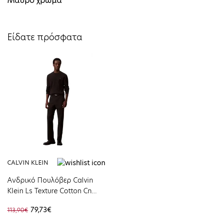
Μαύρο χρώμα
Είδατε πρόσφατα
CALVIN KLEIN
Ανδρικό Πουλόβερ Calvin
Klein Ls Texture Cotton Cn
Swt 12gg Black LV04LB327G-
79,73€
113,90€
UB1