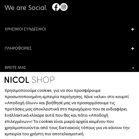
We are Social.
ΧΡΗΣΙΜΟΙ ΣΥΝΔΕΣΜΟΙ
ΠΛΗΡΟΦΟΡΙΕΣ
ΒΡΕΙΤΕ ΜΑΣ
ΑΝΤΩΝΙΟΥ ΚΑΜΑΡΑ 3, ΒΕΡΟΙΑ, ΕΛΛΑΔΑ
Χρησιμοποιούμε cookies, για να σου προσφέρουμε
+30 23310 76336
προσωποποιημένη εμπειρία περιήγησης. Κάνε «κλικ» στο κουμπί
«Αποδοχή όλων» και βοήθησέ μας να προσαρμόσουμε τις
ΩΡΑΡΙΟ ΤΗΛΕΦΩΝΙΚΟΥ ΚΕΝΤΡΟΥ
προτάσεις μας αποκλειστικά στο περιεχόμενο που σε ενδιαφέρει.
Εναλλακτικά κλίκαρε αυτά που θες και πάτα «Αποδοχή
ΔΕΥΤΕΡΑ, ΤΕΤΑΡΤΗ: 09:00 - 14:30
επιλεγμένων»! Τα cookies είναι μικρά αρχεία κειμένου που
ΤΡΙΤΗ, ΠΕΜΠΤΗ, ΠΑΡΑΣΚΕΥΗ: 09:30 - 14:00 & 17:30 - 21:00
χρησιμοποιούνται από τους δικτυακούς τόπους για να κάνουν την
ΣΑΒΒΑΤΟ: 09:30 - 14:30
εμπειρία του χρήστη πιο αποτελεσματική.