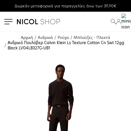
Δωρεάν μεταφορικά για παραγγελίες άνω των 39,90€
se menu
submenu
submenu
Αρχική
Ανδρικά
Ρούχα
Μπλούζες - Πλεκτά
Ανδρικό Πουλόβερ Calvin Klein Ls Texture Cotton Cn Swt 12gg 
Black LV04LB327G-UB1