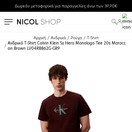
Δωρεάν μεταφορικά για παραγγελίες άνω των 39,90€
se menu
submenu
submenu
Αρχική
Ανδρικά
Ρούχα
T-Shirt
Ανδρικό T-Shirt Calvin Klein Ss Hero Monologo Tee 20s Morocc
an Brown LV04RB862G-GR9