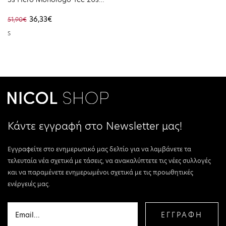
Moroccan Brown
36,33€
51,90€
LV04RB862G-GR9
S
Κάντε εγγραφή στο Newsletter μας!
Εγγραφείτε στο ενημερωτικό μας δελτίο για να λαμβάνετε τα
τελευταία νέα σχετικά με τάσεις, να ανακαλύπτετε τις νέες συλλογές
και να παραμένετε ενημερωμένοι σχετικά με τις προωθητικές
ενέργειές μας.
ΕΓΓΡΑΦΗ