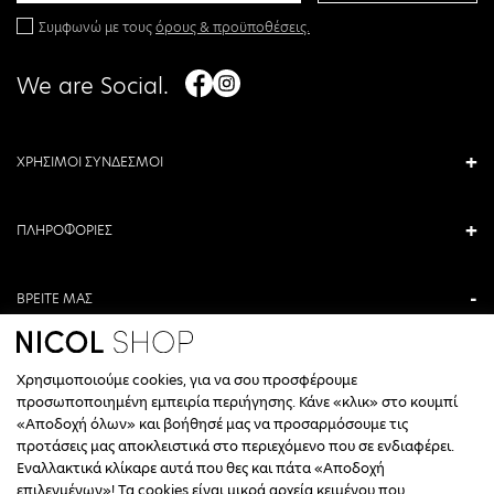
Συμφωνώ με τους
όρους & προϋποθέσεις.
We are Social.
ΧΡΗΣΙΜΟΙ ΣΥΝΔΕΣΜΟΙ
ΠΛΗΡΟΦΟΡΙΕΣ
ΒΡΕΙΤΕ ΜΑΣ
ΑΝΤΩΝΙΟΥ ΚΑΜΑΡΑ 3, ΒΕΡΟΙΑ, ΕΛΛΑΔΑ
Χρησιμοποιούμε cookies, για να σου προσφέρουμε
+30 23310 76336
προσωποποιημένη εμπειρία περιήγησης. Κάνε «κλικ» στο κουμπί
«Αποδοχή όλων» και βοήθησέ μας να προσαρμόσουμε τις
ΩΡΑΡΙΟ ΤΗΛΕΦΩΝΙΚΟΥ ΚΕΝΤΡΟΥ
προτάσεις μας αποκλειστικά στο περιεχόμενο που σε ενδιαφέρει.
Εναλλακτικά κλίκαρε αυτά που θες και πάτα «Αποδοχή
ΔΕΥΤΕΡΑ, ΤΕΤΑΡΤΗ: 09:00 - 14:30
επιλεγμένων»! Τα cookies είναι μικρά αρχεία κειμένου που
ΤΡΙΤΗ, ΠΕΜΠΤΗ, ΠΑΡΑΣΚΕΥΗ: 09:30 - 14:00 & 17:30 - 21:00