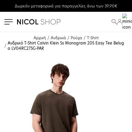
Δωρεάν μεταφορικά για παραγγελίες άνω των 39,90€
se menu
submenu
submenu
Αρχική
Ανδρικά
Ρούχα
T-Shirt
Ανδρικό T-Shirt Calvin Klein Ss Monogram 20S Easy Tee Belug
a LV04RC275G-PAR