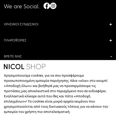
We are Social.
ΧΡΗΣΙΜΟΙ ΣΥΝΔΕΣΜΟΙ
ΠΛΗΡΟΦΟΡΙΕΣ
ΒΡΕΙΤΕ ΜΑΣ
ΑΝΤΩΝΙΟΥ ΚΑΜΑΡΑ 3, ΒΕΡΟΙΑ, ΕΛΛΑΔΑ
Χρησιμοποιούμε cookies, για να σου προσφέρουμε
+30 23310 76336
προσωποποιημένη εμπειρία περιήγησης. Κάνε «κλικ» στο κουμπί
«Αποδοχή όλων» και βοήθησέ μας να προσαρμόσουμε τις
ΩΡΑΡΙΟ ΤΗΛΕΦΩΝΙΚΟΥ ΚΕΝΤΡΟΥ
προτάσεις μας αποκλειστικά στο περιεχόμενο που σε ενδιαφέρει.
Εναλλακτικά κλίκαρε αυτά που θες και πάτα «Αποδοχή
ΔΕΥΤΕΡΑ, ΤΕΤΑΡΤΗ: 09:00 - 14:30
επιλεγμένων»! Τα cookies είναι μικρά αρχεία κειμένου που
ΤΡΙΤΗ, ΠΕΜΠΤΗ, ΠΑΡΑΣΚΕΥΗ: 09:30 - 14:00 & 17:30 - 21:00
χρησιμοποιούνται από τους δικτυακούς τόπους για να κάνουν την
ΣΑΒΒΑΤΟ: 09:30 - 14:30
εμπειρία του χρήστη πιο αποτελεσματική.